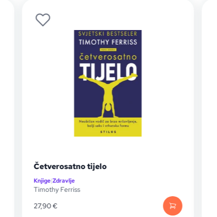
Četverosatno tijelo
Knjige
|
Zdravlje
K
Timothy Ferriss
E
27,90
€
1