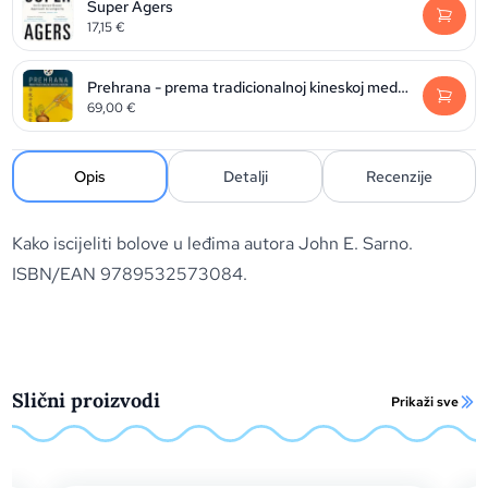
Super Agers
17,15
€
Prehrana - prema tradicionalnoj kineskoj medicini
69,00
€
Opis
Detalji
Recenzije
Kako iscijeliti bolove u leđima autora John E. Sarno.
ISBN/EAN 9789532573084.
Slični proizvodi
Prikaži sve