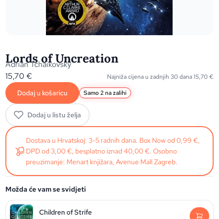
Lords of Uncreation
Adrian Tchaikovsky
15,70
€
Najniža cijena u zadnjih 30 dana
15,70
€
Dodaj u košaricu
Samo 2 na zalihi
Dodaj u listu želja
Dostava u Hrvatskoj: 3-5 radnih dana. Box Now od 0,99 €,
DPD od 3,00 €, besplatno iznad 40,00 €. Osobno
preuzimanje: Menart knjižara, Avenue Mall Zagreb.
Možda će vam se svidjeti
Children of Strife