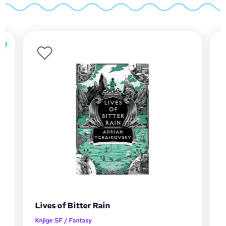
o
Lives of Bitter Rain
Knjige
|
SF / Fantasy
K