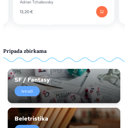
Adrian Tchaikovsky
A
13,20
€
Pripada zbirkama
SF / Fantasy
Istraži
Beletristika