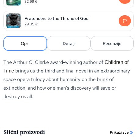
32,99
€
Pretenders to the Throne of God
29,05
€
Opis
Detalji
Recenzije
The Arthur C. Clarke award-winning author of
Children of
brings us the third and final novel in an extraordinary
Time
space opera trilogy about humanity on the brink of
extinction, and how one man's discovery will save or
destroy us all.
Slični proizvodi
Prikaži sve