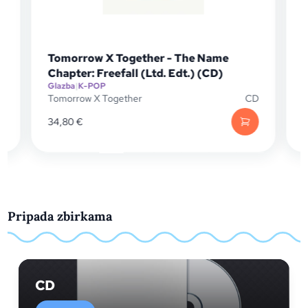
Tomorrow X Together - The Name
To
Chapter: Freefall (Ltd. Edt.) (CD)
Glazba
|
K-POP
Gl
Tomorrow X Together
CD
To
34,80
€
4
Pripada zbirkama
CD