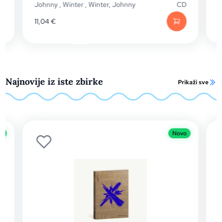
Johnny
,
Winter
,
Winter, Johnny
CD
Jo
11,04
€
6,
Najnovije iz iste zbirke
Prikaži sve
Novo