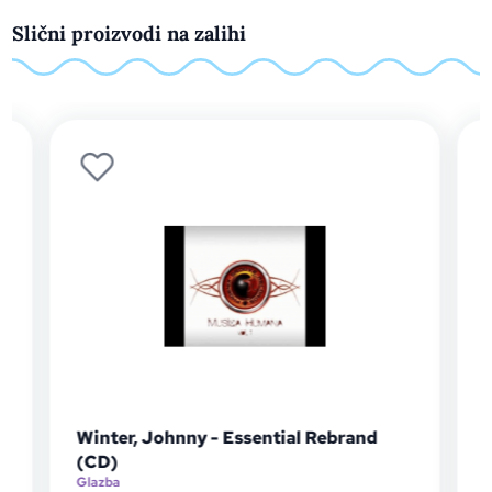
Slični proizvodi na zalihi
Winter, Johnny - Essential Rebrand
M
(CD)
Of
Glazba
Gl