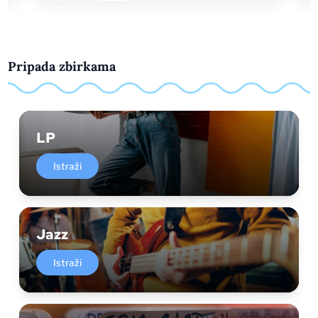
Pripada zbirkama
LP
Istraži
Jazz
Istraži