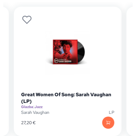
Great Women Of Song: Sarah Vaughan
(LP)
Glazba
|
Jazz
G
D
Sarah Vaughan
LP
J
27,20
€
1