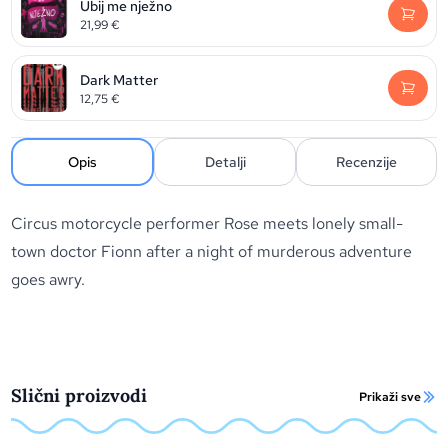
Ubij me nježno
21,99
€
Dark Matter
12,75
€
Opis
Detalji
Recenzije
Circus motorcycle performer Rose meets lonely small-
town doctor Fionn after a night of murderous adventure
goes awry.
Slični proizvodi
Prikaži sve