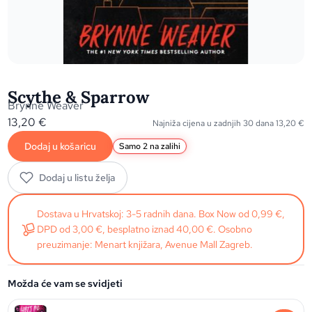
Scythe & Sparrow
Brynne Weaver
13,20
€
Najniža cijena u zadnjih 30 dana
13,20
€
Dodaj u košaricu
Samo 2 na zalihi
Dodaj u listu želja
Dostava u Hrvatskoj: 3-5 radnih dana. Box Now od 0,99 €,
DPD od 3,00 €, besplatno iznad 40,00 €. Osobno
preuzimanje: Menart knjižara, Avenue Mall Zagreb.
Možda će vam se svidjeti