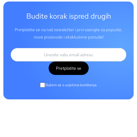
Budite korak ispred drugih
Pretplatite se na naš newsletter i prvi saznajte za popuste,
nove proizvode i ekskluzivne ponude!
Pretplatite se
Slažem se s uvjetima korištenja.