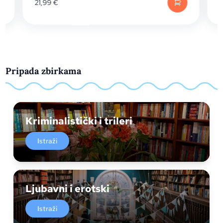
21,99
€
Pripada zbirkama
Kriminalistički i trileri
Istraži
Ljubavni i erotski
Istraži