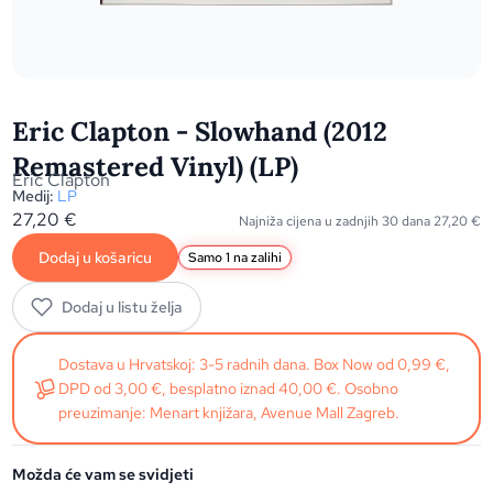
Eric Clapton - Slowhand (2012
Remastered Vinyl) (LP)
Eric Clapton
Medij:
LP
27,20
€
Najniža cijena u zadnjih 30 dana
27,20
€
Dodaj u košaricu
Samo 1 na zalihi
Dodaj u listu želja
Dostava u Hrvatskoj: 3-5 radnih dana. Box Now od 0,99 €,
DPD od 3,00 €, besplatno iznad 40,00 €. Osobno
preuzimanje: Menart knjižara, Avenue Mall Zagreb.
Možda će vam se svidjeti