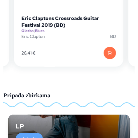
Eric Claptons Crossroads Guitar
Festival 2019 (BD)
Glazba
|
Blues
G
P
Eric Clapton
BD
E
26,41
€
Pripada zbirkama
LP