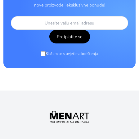
nove proizvode i ekskluzivne ponude!
Pretplatite se
Slažem se s uvjetima korištenja.