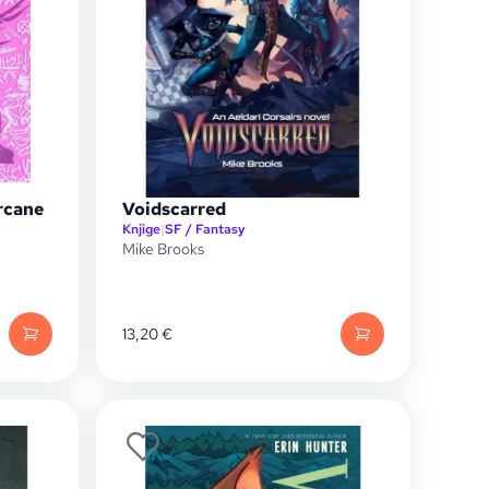
rcane
Voidscarred
Knjige
|
SF / Fantasy
Mike Brooks
13,20
€