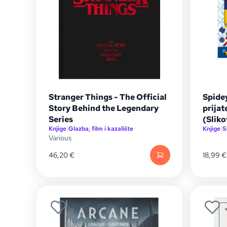
Stranger Things - The Official
Spidey
Story Behind the Legendary
prijat
Series
(Sliko
Knjige
|
Glazba, film i kazalište
Knjige
|
S
Various
46,20
€
18,99
€