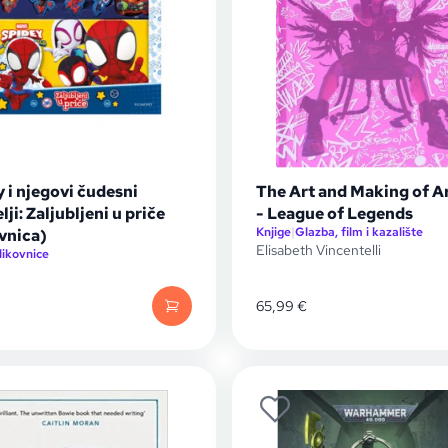
 i njegovi čudesni
The Art and Making of A
elji: Zaljubljeni u priče
- League of Legends
Knjige
|
Glazba, film i kazalište
vnica)
Elisabeth Vincentelli
likovnice
65,99
€