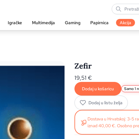
Igračke
Multimedija
Gaming
Papirnica
Akcija
Zefir
19,51
€
Dodaj u košaricu
Samo 1 n
Dodaj u listu želja
Dostava u Hrvatskoj: 3-5 
iznad 40,00 €. Osobno pre