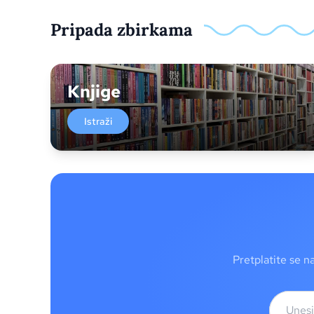
Pripada zbirkama
Knjige
Istraži
Pretplatite se n