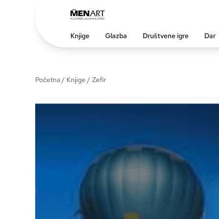
Knjige
Glazba
Društvene igre
Dar
Početna
/
Knjige
/ Zefir