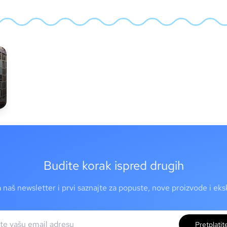
Budite korak ispred drugih
a naš newsletter i prvi saznajte za popuste, nove proizvode i ek
Pretplatit