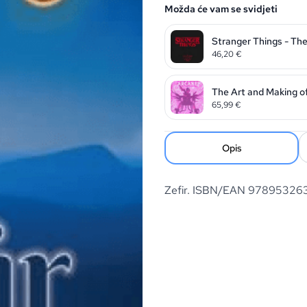
Možda će vam se svidjeti
Stranger Things - The
46,20
€
The Art and Making o
65,99
€
Opis
Zefir. ISBN/EAN 97895326