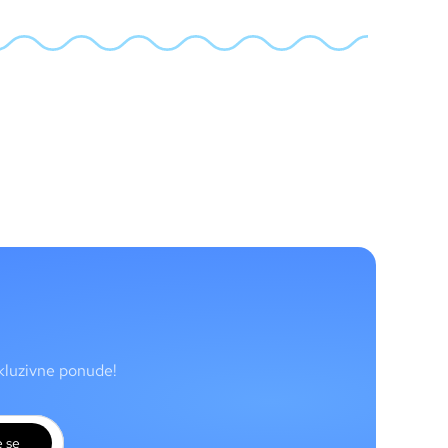
skluzivne ponude!
e se