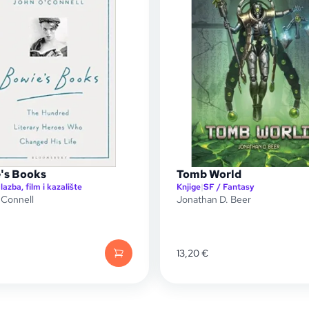
's Books
Tomb World
lazba, film i kazalište
Knjige
|
SF / Fantasy
'Connell
Jonathan D. Beer
13,20
€