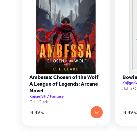
Ambessa: Chosen of the Wolf
Bowie
Knjige
|
G
A League of Legends: Arcane
John O
Novel
Knjige
|
SF / Fantasy
C.L. Clark
14,49
€
14,49
€