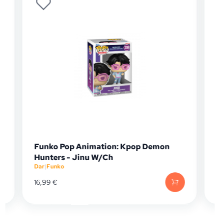
op Animation: Kpop Demon
Funko Pop Animati
- Jinu W/Ch
Crocodile (Exc)
Dar
|
Funko
19,99
€