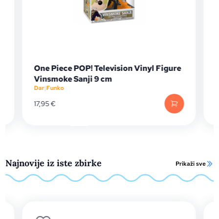
OP! Television Vinyl Figure
Funko Pop Plus: Naru
anji 9 cm
(4Th Raikage)
Dar
|
Funko
16,99
€
Najnovije iz iste zbirke
Prikaži sve