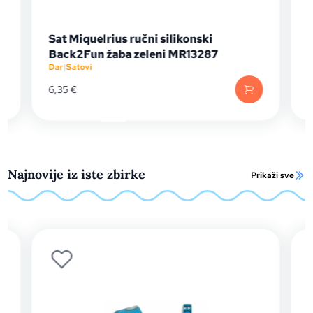
Sat Miquelrius ručni silikonski
Back2Fun žaba zeleni MR13287
Dar
|
Satovi
D
6,35
€
Najnovije iz iste zbirke
Prikaži sve