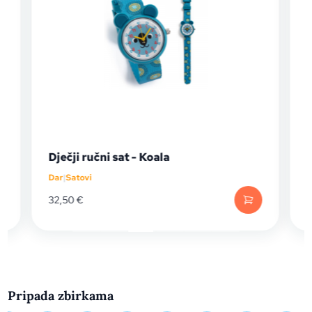
Dječji ručni sat - Koala
Dar
|
Satovi
D
32,50
€
Pripada zbirkama