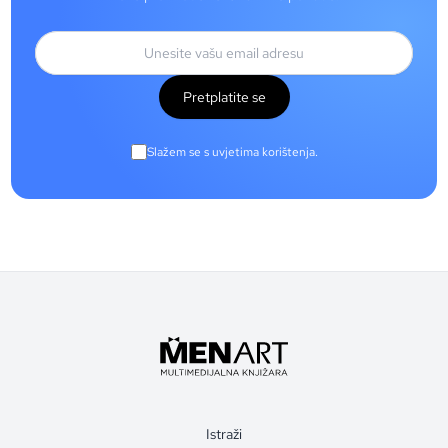
Pretplatite se
Slažem se s uvjetima korištenja.
Istraži